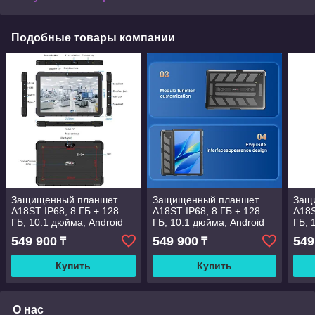
Подобные товары компании
Защищенный планшет
Защищенный планшет
Защ
A18ST IP68, 8 ГБ + 128
A18ST IP68, 8 ГБ + 128
A18S
ГБ, 10.1 дюйма, Android
ГБ, 10.1 дюйма, Android
ГБ, 
13, восьмиядерный
13, восьмиядерный
13, 
549 900
549 900
549
₸
₸
процессор MT8781
процессор MT8781
про
Купить
Купить
О нас