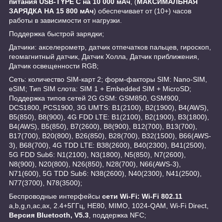
питания USB-TYPE C на 10 000 мАч
, (
МАКСИМАЛЬНАЯ
ЗАРЯДКА НА 15 800 мАч
) обеспечивает от (10+) часов
работы в зависимости от нагрузки.
Поддержка быстрой зарядки;
Датчики: акселерометр, датчик отпечатков пальцев, гироскоп,
геомагнитный датчик, Датчик Холла, Датчик приближения,
Датчик освещенности RGB;
Сеть: количество SIM-карт 2; форм-факторы SIM: Nano-SIM,
eSIM; Тип SIM слота: SIM 1 + Embedded SIM + MicroSD;
Поддержка типов сетей 2G GSM: GSM850, GSM900,
DCS1800, PCS1900, 3G UMTS: B1(2100), B2(1900), B4(AWS),
B5(850), B8(900), 4G FDD LTE: B1(2100), B2(1900), B3(1800),
B4(AWS), B5(850), B7(2600), B8(900), B12(700), B13(700),
B17(700), B20(800), B26(850), B28(700), B32(1500), B66(AWS-
3), B68(700), 4G TDD LTE: B38(2600), B40(2300), B41(2500),
5G FDD Sub6: N1(2100), N3(1800), N5(850), N7(2600),
N8(900), N20(800), N26(850), N28(700), N66(AWS-3),
N71(600), 5G TDD Sub6: N38(2600), N40(2300), N41(2500),
N77(3700), N78(3500);
Беспроводные интерфейсы
сети Wi-Fi: Wi-Fi 802.11
a,b,g,n,ac,ax, 2.4+5ГГц, HE80, MIMO, 1024-QAM, Wi-Fi Direct,
Версия Bluetooth, V5.3
, поддержка NFC;