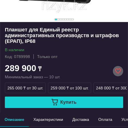
Планшет для Единый реестр
административных производств и штрафов
(ЕРАП), IP68
В наличии
Код: 0789998
Только опт
289 900
₸
Минимальный заказ — 10 шт.
265 000 ₸
от 30 шт.
259 000 ₸
от 100 шт.
248 000 ₸
от 300
Купить
Описание
Характеристики
Доставка
Оплата
Усл