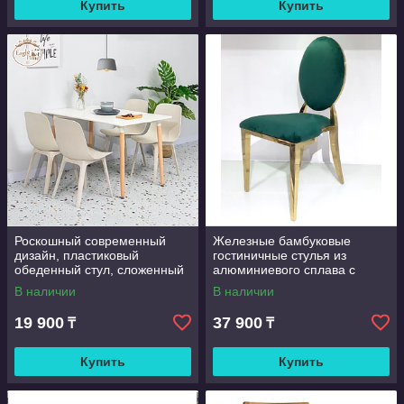
Купить
Купить
Роскошный современный
Железные бамбуковые
дизайн, пластиковый
гостиничные стулья из
обеденный стул, сложенный
алюминиевого сплава с
пластиковый стул для
наполеоновой спинкой для
В наличии
В наличии
ресторана, кафе столовая,
свадеб и банкетного зала
кухня
19 900
37 900
₸
₸
Купить
Купить