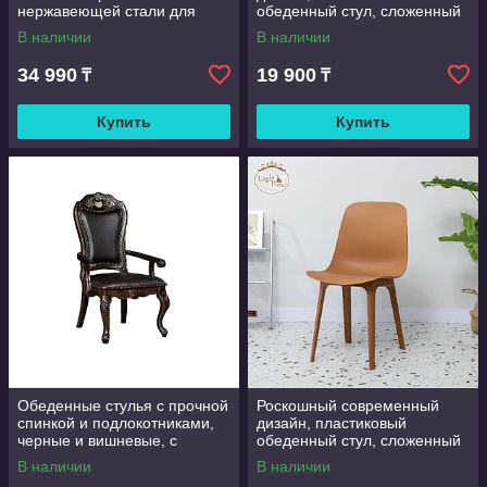
нержавеющей стали для
обеденный стул, сложенный
свадеб, банкетов и
пластиковый стул для
В наличии
В наличии
мероприятий в отелях
ресторана, кафе столовая,
кухня
34 990
19 900
₸
₸
Купить
Купить
Обеденные стулья с прочной
Роскошный современный
спинкой и подлокотниками,
дизайн, пластиковый
черные и вишневые, с
обеденный стул, сложенный
декоративными заклепками,
пластиковый стул для
В наличии
В наличии
модель 010
ресторана, кафе столовая,