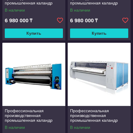
промышленная каландр
промышленная каландр
гостиничная автоматическая
гостиничная автоматическая
В наличии
В наличии
гладильная машина с
гладильная машина с
гладильным календарем
гладильным календарем
6 980 000
6 980 000
₸
₸
Купить
Купить
Профессиональная
Профессиональная
производственная
производственная
промышленная каландр
промышленная каландр
гостиничная автоматическая
гостиничная автоматическая
В наличии
В наличии
гладильная машина с
гладильная машина с