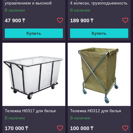
управлением и высокой
4 колесах, грузоподъемность
вместимостью,
300 фунтов, для
В наличии
В наличии
металлическая тележка для
обслуживание отели
столовой, тележка
47 900
189 900
₸
₸
Купить
Купить
Тележка H0317 для белья
Тележка H0312 для белья
В наличии
В наличии
170 000
100 000
₸
₸