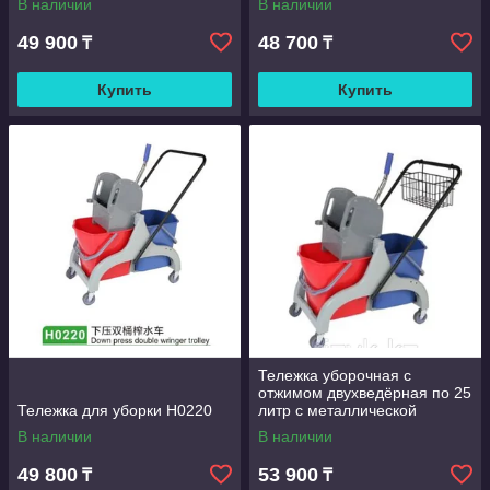
В наличии
В наличии
49 900
48 700
₸
₸
Купить
Купить
Тележка уборочная с
отжимом двухведёрная по 25
Тележка для уборки Н0220
литр с металлической
корзиной для чистящих
В наличии
В наличии
средств
49 800
53 900
₸
₸