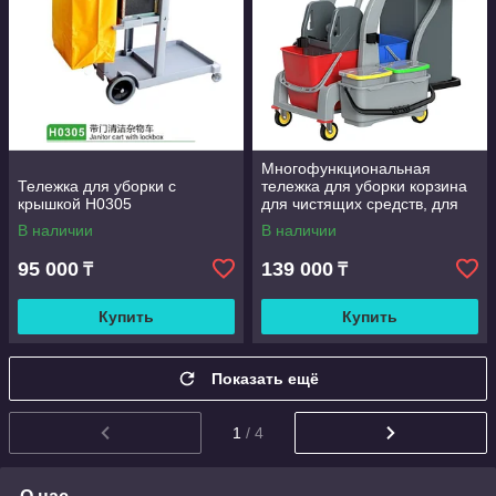
Многофункциональная
Тележка для уборки с
тележка для уборки корзина
крышкой H0305
для чистящих средств, для
уборки гостиниц, отели,
В наличии
В наличии
больницы, школы, садики
95 000
139 000
₸
₸
Купить
Купить
Показать ещё
1
/ 4