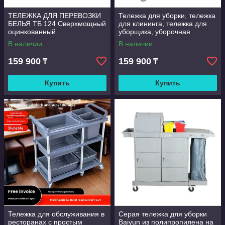
ТЕЛЕЖКА ДЛЯ ПЕРЕВОЗКИ
Тележка для уборки, тележка
БЕЛЬЯ ТБ 124 Сверхмощный
для клининга, тележка для
оцинкованный
уборщика, уборочная
металлический рулонный
тележка для гостиниц
В наличии
В наличии
контейнер со складным
больниц
дизайном
159 900
159 900
₸
₸
Купить
Купить
Тележка для обслуживания в
Серая тележка для уборки
ресторанах с простым
Baiyun из полипропилена на