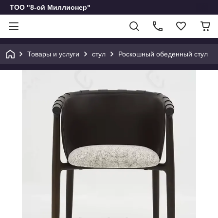
ТОО "8-ой Миллионер"
Товары и услуги
стул
Роскошный обеденный стул