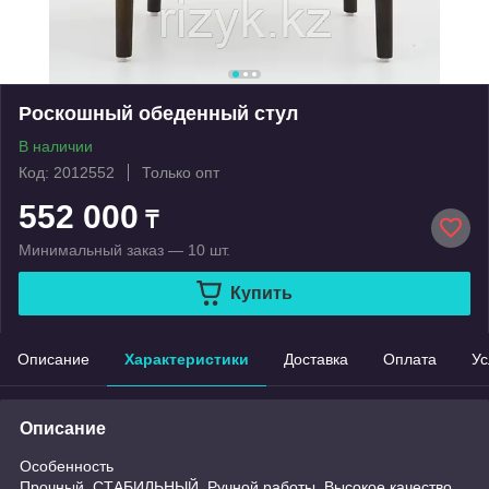
Роскошный обеденный стул
В наличии
Код: 2012552
Только опт
552 000
₸
Минимальный заказ — 10 шт.
Купить
Описание
Характеристики
Доставка
Оплата
Ус
Описание
Особенность
Прочный, СТАБИЛЬНЫЙ, Ручной работы, Высокое качество