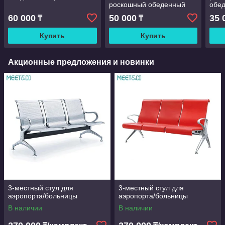
роскошный обеденный
обед
стул
60 000
50 000
35 
₸
₸
Купить
Купить
Акционные предложения и новинки
3-местный стул для
3-местный стул для
аэропорта/больницы
аэропорта/больницы
В наличии
В наличии