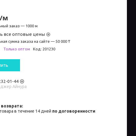
₸/м
ный заказ — 1000 м
ь все оптовые цены
ная сумма заказа на сайте — 50 000 ₸
и
Только оптом
Код:
201230
пить
 232-01-44
джер Айнура
товара в течение 14 дней
по договоренности