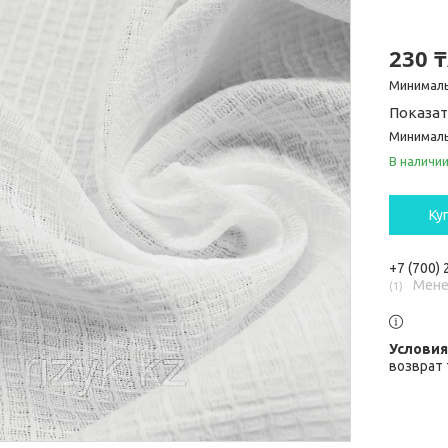
230 
Минималь
Показат
Минималь
В наличи
Ку
+7 (700)
Мене
1
возврат 