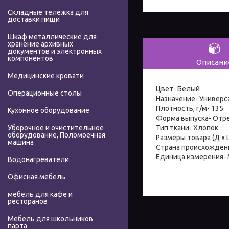
Складные тележка для
доставки пищи
Шкаф металлические для
хранение архивных
документов и электронных
компонентов
Описани
Медицинские кровати
Цвет- Белый
Операционные столы
Назначение- Универс
Плотность, г/м- 135
Кухонное оборудование
Форма выпуска- Отр
Тип ткани- Хлопок
Уборочное и очистительное
оборудование, Поломоечная
Размеры товара (Д х Ш
машина
Страна происхождени
Единица измерения-
Водонагреватели
Офисная мебель
мебель для кафе и
ресторанов
Мебель для школьников
парта