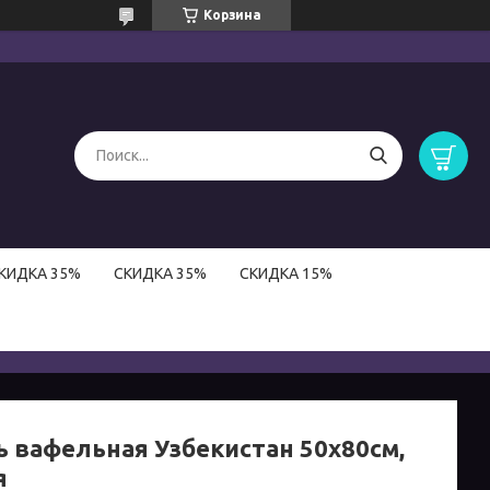
Корзина
КИДКА 35%
СКИДКА 35%
СКИДКА 15%
ь вафельная Узбекистан 50х80см,
я