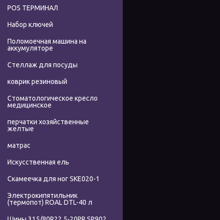
POS ТЕРМИНАЛ
Набор ключей
Поломоечная машина на
аккумуляторе
Стеллаж для посуды
коврик резиновый
Стоматологическое кресло
медицинское
перчатки хозяйственные
желтые
матрас
Искусственная ель
Скамеечка для ног SKE020-1
Электрокипятильник
(термопот) ROAL DTL-40 л
Шины 315/80R22.5-20PR SP902