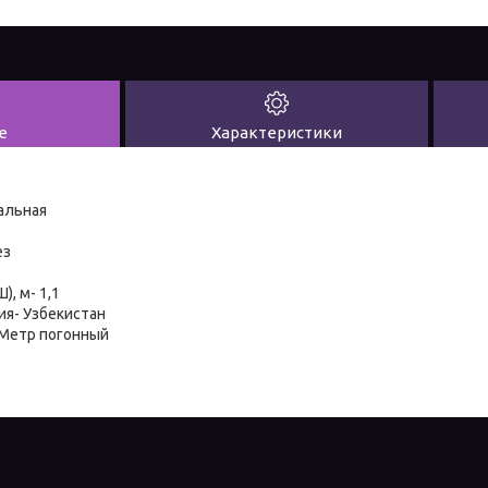
е
Характеристики
альная
ез
), м- 1,1
я- Узбекистан
 Метр погонный