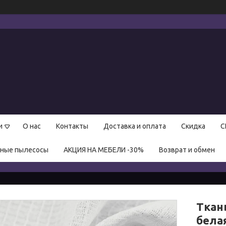
и
О нас
Контакты
Доставка и оплата
Скидка
С
нные пылесосы
АКЦИЯ НА МЕБЕЛИ -30%
Возврат и обмен
Ткан
бела