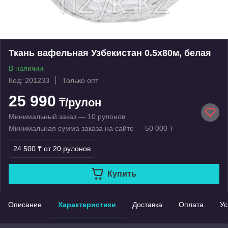
Ткань вафельная Узбекистан 0.5х80м, белая
В наличии
Код: 201233
Только опт
25 990
₸/рулон
Минимальный заказ — 10 рулонов
Минимальная сумма заказа на сайте — 50 000 ₸
24 500 ₸
от 20 рулонов
Купить
Описание
Характеристики
Доставка
Оплата
Ус