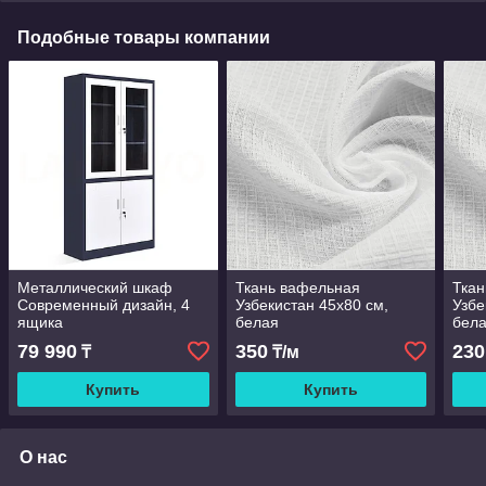
Подобные товары компании
Металлический шкаф
Ткань вафельная
Ткан
Современный дизайн, 4
Узбекистан 45х80 см,
Узбе
ящика
белая
бел
79 990
350
230
₸
₸/м
Купить
Купить
О нас