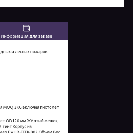
Информация для заказа
одных и лесных пожаров.
ия MOQ 2KG включая пистолет
вет OD120 мм Жёлтый мешок,
 тент Корпус из
мер Ёж LB-FFFK-002 Объем Вес