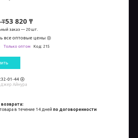
53 820 ₸
 ₸
ный заказ — 20 шт.
ь все оптовые цены
и
Только оптом
Код:
215
пить
 232-01-44
джер Айнура
товара в течение 14 дней
по договоренности