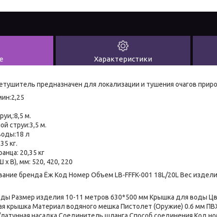
е
Характеристики
етушитель предназначен для локализации и тушения очагов прир
ин:2,25
уи,:8,5 м.
й струи:3,5 м.
воды:18 л
35 кг.
анца: 20,35 кг
 х В), мм: 520, 420, 220
вание бренда Ёж Код Номер Объем LB-FFFK-001 18L/20L Вес издел
оды Размер изделия 10-11 метров 630*500 мм Крышка для воды Ц
ая крышка Материал водяного мешка Пистолет (Оружие) 0.6 мм ПВХ
атунная насадка Соединитель шланга Способ соединения Код но