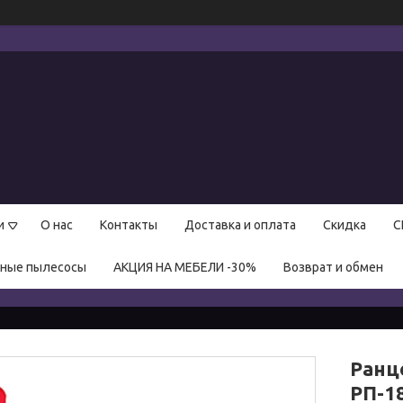
и
О нас
Контакты
Доставка и оплата
Скидка
С
нные пылесосы
АКЦИЯ НА МЕБЕЛИ -30%
Возврат и обмен
Ранц
РП-1