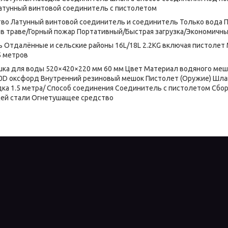
Латунный винтовой соединитель с пистолетом
во Латунный винтовой соединитель и соединитель Только вода
в траве/Горный пожар Портативный/Быстрая загрузка/Экономичн
 Отдалённые и сельские районы 16L/18L 2.2KG включая пистоле
5 метров
ка для воды 520×420×220 мм 60 мм Цвет Материал водяного мешк
0D оксфорд Внутренний резиновый мешок Пистолет (Оружие) Шла
дка 1.5 метра/ Способ соединения Соединитель с пистолетом Сбо
ей стали Огнетушащее средство