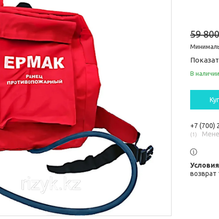
59 800
Минималь
Показат
В наличи
Ку
+7 (700)
Мене
1
возврат 