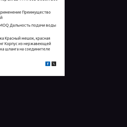
 Применение Преимущество
ый
т MOQ Дальность подачи воды
а Красный мешок, красная
нг Корпус из нержавеющей
рка шланга на соединителе