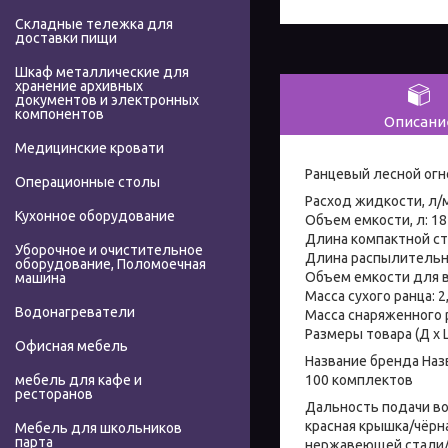
Складные тележка для
доставки пищи
Шкаф металлические для
хранение архивных
документов и электронных
компонентов
Описани
Медицинские кровати
Ранцевый лесной огн
Операционные столы
Расход жидкости, л/м
Кухонное оборудование
Объем емкости, л: 18
Длина компактной стр
Уборочное и очистительное
Длина распылительно
оборудование, Поломоечная
Объем емкости для 
машина
Масса сухого ранца: 2,
Водонагреватели
Масса снаряженного р
Размеры товара (Д х Ш
Офисная мебель
Название бренда Наз
100 комплектов
мебель для кафе и
ресторанов
Дальность подачи в
красная крышка/чёрн
Мебель для школьников
парта
нержавеющей стали/л