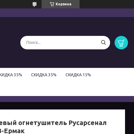
Корзина
КИДКА 35%
СКИДКА 35%
СКИДКА 15%
евый огнетушитель Русарсенал
8-Ермак