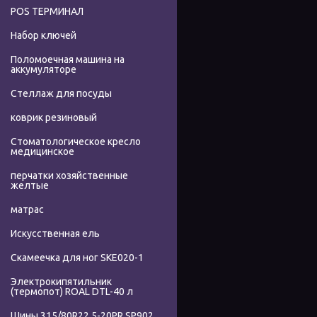
POS ТЕРМИНАЛ
Набор ключей
Поломоечная машина на
аккумуляторе
Стеллаж для посуды
коврик резиновый
Стоматологическое кресло
медицинское
перчатки хозяйственные
желтые
матрас
Искусственная ель
Скамеечка для ног SKE020-1
Электрокипятильник
(термопот) ROAL DTL-40 л
Шины 315/80R22.5-20PR SP902