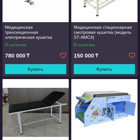
Медицинская
Медицинская стационарная
трехсекционная
смотровая кушетка (модель
электрическая кушетка
ST-AMC4)
(модель KY-PD8411-1)
В наличии
В наличии
780 000
150 000
₸
₸
Купить
Купить