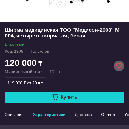
Ширма медицинская ТОО "Медисон-2008" М
004, четырехстворчатая, белая
В наличии
Код: 1905
Только опт
120 000
₸
Минимальный заказ — 10 шт.
119 000 ₸
от 20 шт.
Купить
Описание
Характеристики
Доставка
Оплата
Ус