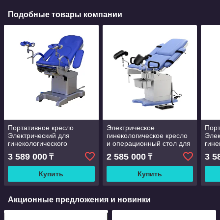
Подобные товары компании
Портативное кресло
Электрическое
Порт
Электрический для
гинекологическое кресло
Элек
гинекологического
и операционный стол для
гине
осмотра, современное
родовспоможения бренда
осмо
3 589 000
2 585 000
3 5
₸
₸
гинекологическое кресло
MT MEDICAL модели DST-
гине
3004A
Купить
Купить
Акционные предложения и новинки