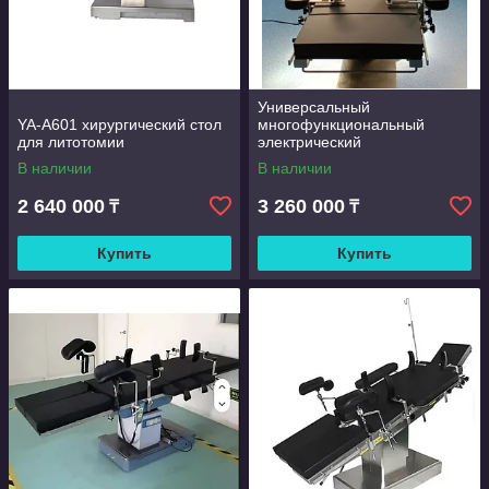
Универсальный
YA-A601 хирургический стол
многофункциональный
для литотомии
электрический
операционный стол VON ET-
В наличии
В наличии
300
2 640 000
3 260 000
₸
₸
Купить
Купить