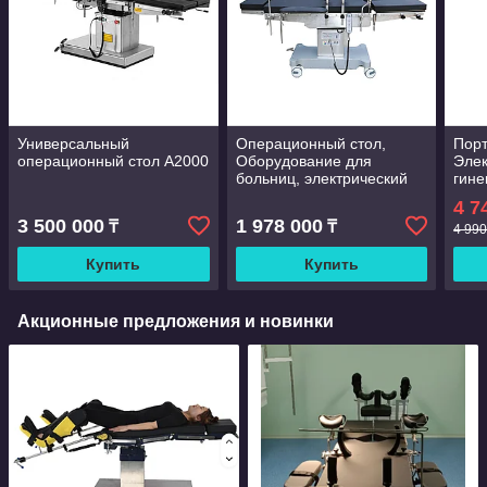
Универсальный
Операционный стол,
Порт
операционный стол A2000
Оборудование для
Элек
больниц, электрический
гине
Операционный стол
осмо
4 7
опе
3 500 000
1 978 000
₸
₸
акуш
4 990
Купить
Купить
Акционные предложения и новинки