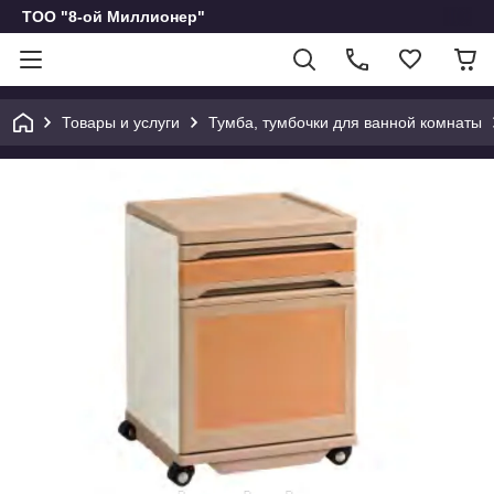
ТОО "8-ой Миллионер"
Товары и услуги
Тумба, тумбочки для ванной комнаты