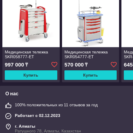
Медицинская тележка
Медицинская тележка
Меди
SKR058777-ET
SKR054777-ET
SKR
997 000
570 000
645
₸
₸
Купить
Купить
О нас
100% положительных из 11 отзывов за год
Работает с 02.12.2023
г. Алматы
Ратушного 78, Алматы, Казахстан