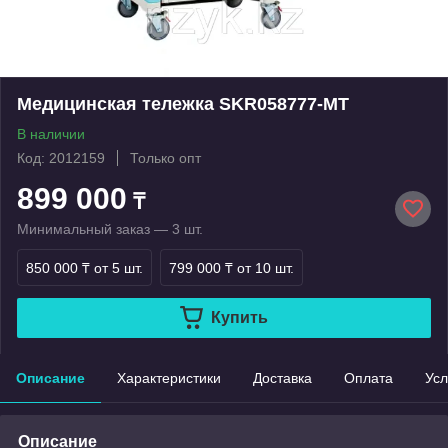
Медицинская тележка SKR058777-MT
В наличии
Код: 2012159
Только опт
899 000
₸
Минимальный заказ — 3 шт.
850 000 ₸
от 5 шт.
799 000 ₸
от 10 шт.
Купить
Описание
Характеристики
Доставка
Оплата
Усл
Описание