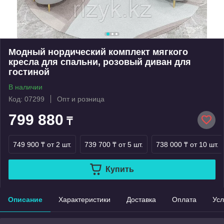
Модный нордический комплект мягкого
кресла для спальни, розовый диван для
гостиной
В наличии
Код: 07299
Опт и розница
799 880
₸
749 900 ₸
от 2 шт.
739 700 ₸
от 5 шт.
738 000 ₸
от 10 шт.
Купить
Описание
Характеристики
Доставка
Оплата
Усл