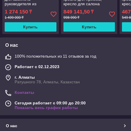
руководителя из
кресло для салона
крес
натуральной кожи диван
красоты, кресло для
крас
1 274 150
849 141,50
467
₸
₸
трехместный 2-я
ожидания, Бархатная
ожид
креслами для кабинета
1 499 000 ₸
Золотая рамка, набор для
998 990 ₸
Золо
549 8
руководителя
дивана
див
Купить
Купить
О нас
100% положительных из 11 отзывов за год
Работает с 02.12.2023
г. Алматы
Ратушного 78, Алматы, Казахстан
Контакты
Сегодня работает с 09:00 до 20:00
Показать весь график работы
О нас