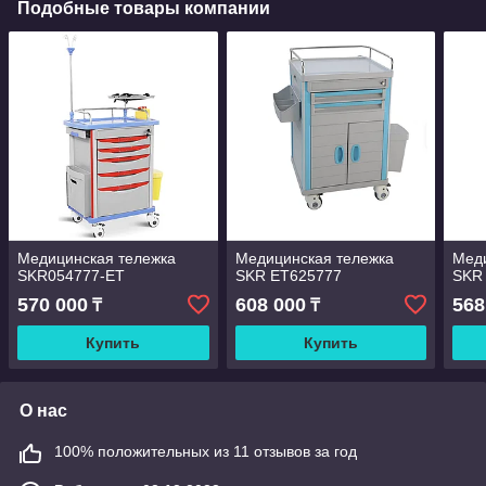
Подобные товары компании
Медицинская тележка
Медицинская тележка
Меди
SKR054777-ET
SKR ЕТ625777
SKR
570 000
608 000
568
₸
₸
Купить
Купить
О нас
100% положительных из 11 отзывов за год