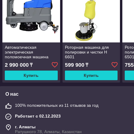
Автоматическая
Роторная машина для
Рот
электрическая
полировки и чистки Н
поли
поломоечная машина
6601
650
C70S
2 990 000
599 900
755
₸
₸
Купить
Купить
О нас
100% положительных из 11 отзывов за год
Работает с 02.12.2023
г. Алматы
Ратушного 78, Алматы, Казахстан