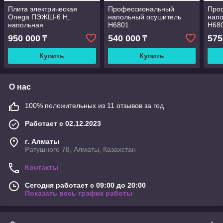
Плита электрическая
Профессиональный
Про
Onega ПЭЖШ-6 Н,
напольный осушитель
нап
напольная
Н6801
Н68
950 000
540 000
575
₸
₸
Купить
Купить
О нас
100% положительных из 11 отзывов за год
Работает с 02.12.2023
г. Алматы
Ратушного 78, Алматы, Казахстан
Контакты
Сегодня работает с 09:00 до 20:00
Показать весь график работы