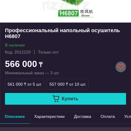
Профессиональный напольный осушитель
Н6807
В наличии
Код: 2012220
Только опт
566 000
₸
Минимальный заказ — 3 шт.
561 000 ₸
от 5 шт.
557 000 ₸
от 10 шт.
Купить
Описание
Характеристики
Доставка
Оплата
Усл