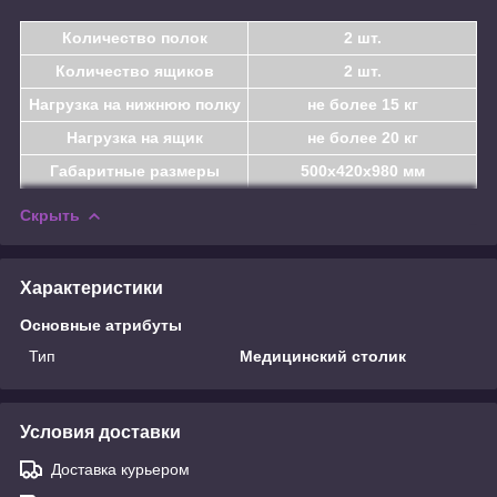
Количество полок
2 шт.
Количество ящиков
2 шт.
Нагрузка на нижнюю полку
не более 15 кг
Нагрузка на ящик
не более 20 кг
Габаритные размеры
500х420х980 мм
Скрыть
Характеристики
Основные атрибуты
Тип
Медицинский столик
Условия доставки
Доставка курьером