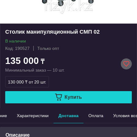
Столик манипуляционный СМП 02
В наличии
Код: 190527
Только опт
135 000
₸
Минимальный заказ — 10 шт.
130 000 ₸
от 20 шт.
Купить
ние
Характеристики
Доставка
Оплата
Условия во
Описание