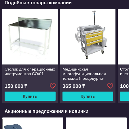
Подобные товары компании
Столик для операционных
Медицинская
Стол
инструментов СО/01
многофункциональная
инс
тележка (процедурно-
манипуляционная,
150 000
365 000
100
₸
₸
модель WM-ETY)
Купить
Купить
Акционные предложения и новинки