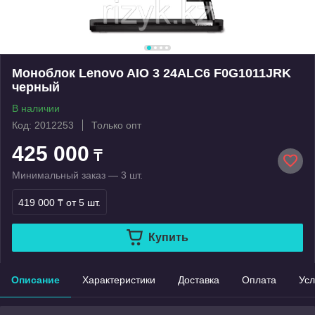
Моноблок Lenovo AIO 3 24ALC6 F0G1011JRK
черный
В наличии
Код: 2012253
Только опт
425 000
₸
Минимальный заказ — 3 шт.
419 000 ₸
от 5 шт.
Купить
Описание
Характеристики
Доставка
Оплата
Усл