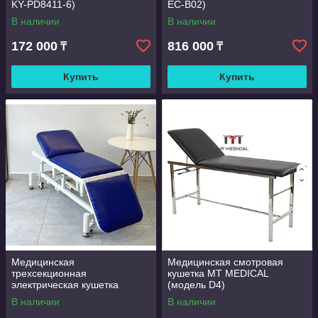
KY-PD8411-6)
EC-B02)
В наличии
В наличии
172 000
816 000
₸
₸
Купить
Купить
Медицинская
Медицинская смотровая
трехсекционная
кушетка MT MEDICAL
электрическая кушетка
(модель D4)
В наличии
В наличии