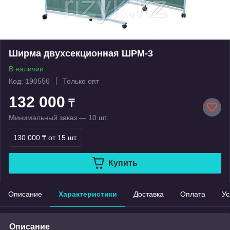
Ширма двухсекционная ШРМ-3
В наличии
Код: 190556
Только опт
132 000
₸
Минимальный заказ — 10 шт.
130 000 ₸
от 15 шт.
Купить
Описание
Характеристики
Доставка
Оплата
Ус
Описание