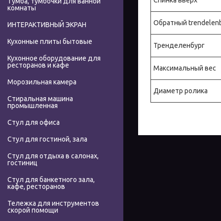
Тумба, тумбочки для ванной
комнаты
Обратный trendelen
ИНТЕРАКТИВНЫЙ ЭКРАН
Кухонные плиты бытовые
Тренделенбург
Кухонное оборудование для
ресторанов и кафе
Максимальный вес
Морозильная камера
Диаметр ролика
Стиральная машина
промышленная
Стул для офиса
Стул для гостиной, зала
Стул для отдыха в салонах,
гостиниц
Стул для банкетного зала,
кафе, ресторанов
Тележка для инструментов
скорой помощи