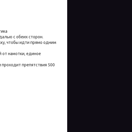
тика
алью с обеих сторон.
ку, чтобы идти прямо одним
й от намотки, единое
и проходит препятствия 500