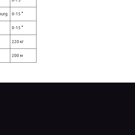
burg
0-15 °
0-15 °
220 кг
200 м