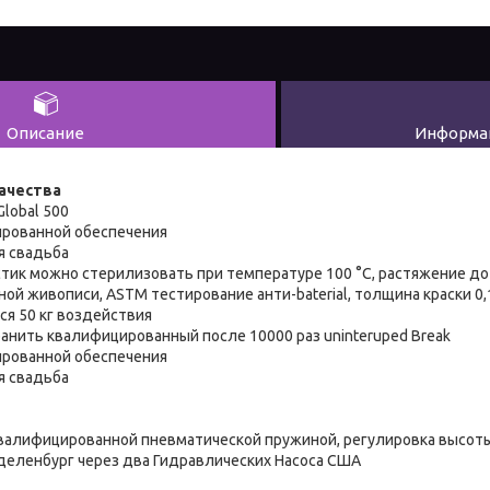
Описание
Информац
ачества
Global 500
ированной обеспечения
ая свадьба
стик можно стерилизовать при температуре 100 °C, растяжение до
ной живописи, ASTM тестирование анти-baterial, толщина краски 0,1
я 50 кг воздействия
ранить квалифицированный после 10000 раз uninteruped Break
ированной обеспечения
ая свадьба
 квалифицированной пневматической пружиной, регулировка высот
еленбург через два Гидравлических Насоса США