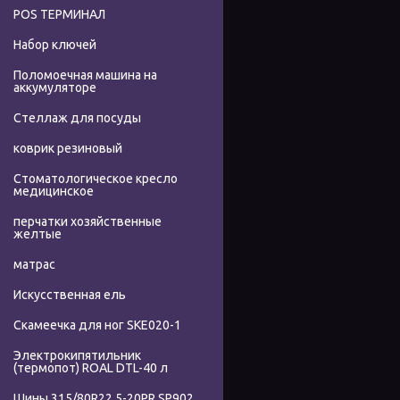
POS ТЕРМИНАЛ
Набор ключей
Поломоечная машина на
аккумуляторе
Стеллаж для посуды
коврик резиновый
Стоматологическое кресло
медицинское
перчатки хозяйственные
желтые
матрас
Искусственная ель
Скамеечка для ног SKE020-1
Электрокипятильник
(термопот) ROAL DTL-40 л
Шины 315/80R22.5-20PR SP902