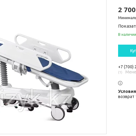
2 700
Минималь
Показат
В наличи
Ку
+7 (700)
Мене
1
возврат 