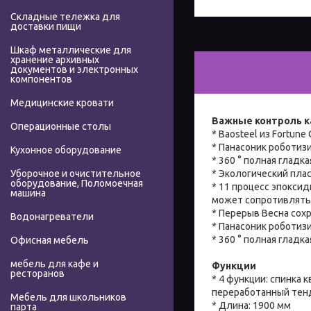
Складные тележка для
доставки пищи
Шкаф металлические для
хранение архивных
документов и электронных
компонентов
Медицинские кровати
Важные контроль к
Операционные столы
* Baosteel из Fortune 
* Панасоник роботиз
Кухонное оборудование
* 360 ° полная гладк
* Экологический пла
Уборочное и очистительное
оборудование, Поломоечная
* 11 процесс эпоксид
машина
может сопротивлятьс
* Перерыв Весна сох
Водонагреватели
* Панасоник роботиз
* 360 ° полная гладк
Офисная мебель
мебель для кафе и
Функции
ресторанов
* 4 функции: спинка
переработанный тенд
Мебель для школьников
* Длина: 1900 мм
парта