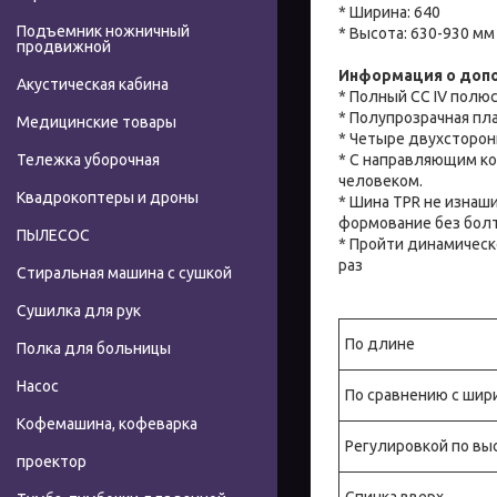
* Ширина: 640
Подъемник ножничный
* Высота: 630-930 мм
продвижной
Информация о доп
Акустическая кабина
* Полный СС IV полюс
* Полупрозрачная пл
Медицинские товары
* Четыре двухсторон
* С направляющим ко
Тележка уборочная
человеком.
Квадрокоптеры и дроны
* Шина TPR не изнаш
формование без бол
ПЫЛЕСОС
* Пройти динамическ
раз
Стиральная машина с сушкой
Сушилка для рук
По длине
Полка для больницы
Насос
По сравнению с шир
Кофемашина, кофеварка
Регулировкой по вы
проектор
Спинка вверх