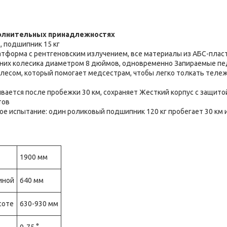
олнительных принадлежностях
, подшипник 15 кг
атформа с рентгеновским излучением, все материалы из АБС-плас
них колесика диаметром 8 дюймов, одновременно Запираемые пед
лесом, который помогает медсестрам, чтобы легко толкать тележ
ивается после пробежки 30 км, сохраняет Жесткий корпус с защито
тов
ое испытание: один роликовый подшипник 120 кг пробегает 30 км 
1900 мм
иной
640 мм
соте
630-930 мм
0-75 °