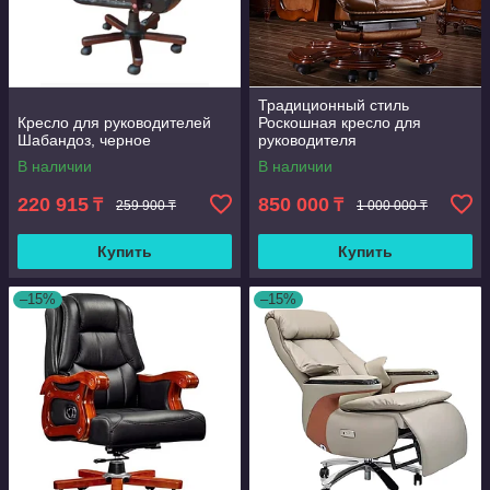
Традиционный стиль
Кресло для руководителей
Роскошная кресло для
Шабандоз, черное
руководителя
"Председатель" из
В наличии
В наличии
натуральной кожи,
коричневый, эргономичный
220 915
850 000
₸
₸
259 900 ₸
1 000 000 ₸
Регулируемый
Купить
Купить
–15%
–15%