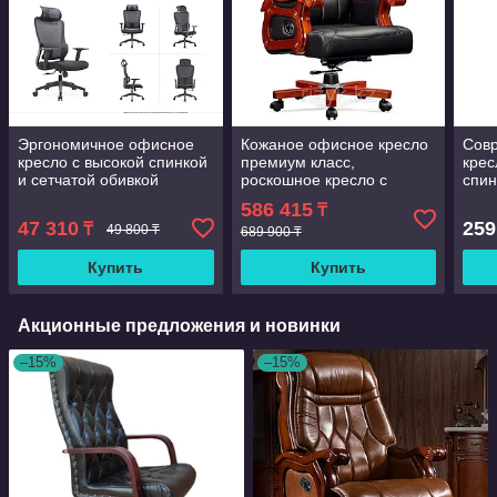
Эргономичное офисное
Кожаное офисное кресло
Сов
кресло с высокой спинкой
премиум класс,
крес
и сетчатой обивкой
роскошное кресло с
спин
офисное кресло с
деревянным
диза
586 415
₸
регулируемой поясничной
подколотником и ножкой,
иску
47 310
259
₸
49 800 ₸
поддержкой д
Кресло для массажа из
689 900 ₸
проч
красного дерева
Купить
Купить
Акционные предложения и новинки
–15%
–15%