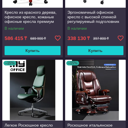
Кресло из красного дерева,
Эргономичный офисное
офисное кресло, кожаные
кресло с высокой спинкой
офисные кресла премиум
регулируемый подголовник
Удобная поясничная
В наличии
В наличии
поддержка кожа босс
вращающе
586 415
338 130
₸
₸
689 900 ₸
397 800 ₸
Купить
Купить
–15%
–15%
Легкое Роскошное кресло
Роскошное итальянское