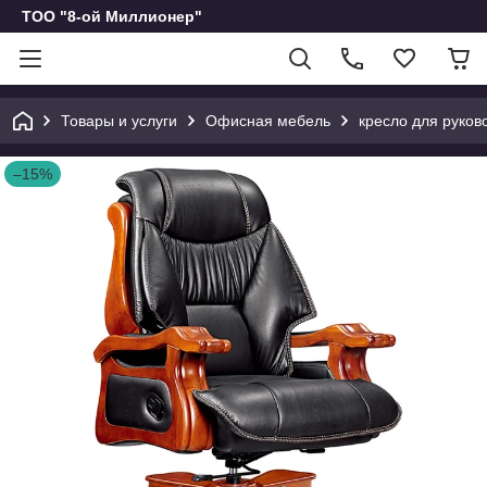
ТОО "8-ой Миллионер"
Товары и услуги
Офисная мебель
кресло для руков
–15%