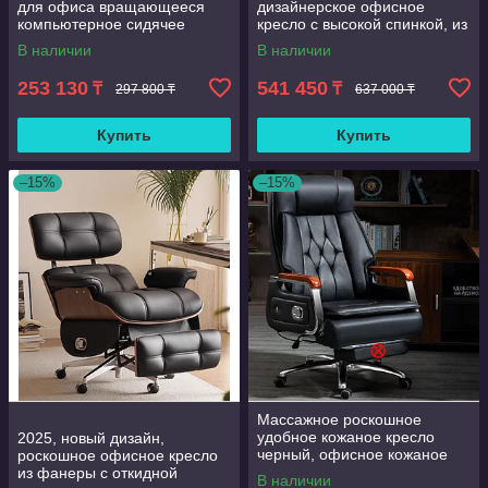
для офиса вращающееся
дизайнерское офисное
компьютерное сидячее
кресло с высокой спинкой, из
кресло
натуральной кожи черного
В наличии
В наличии
цвета с 10 колесами
253 130
541 450
₸
₸
297 800 ₸
637 000 ₸
Купить
Купить
–15%
–15%
Массажное роскошное
удобное кожаное кресло
2025, новый дизайн,
черный, офисное кожаное
роскошное офисное кресло
массажное кресло на
из фанеры с откидной
В наличии