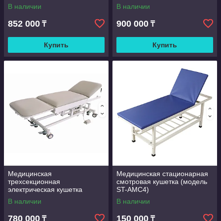
(модель MD8911)
В наличии
В наличии
852 000
900 000
₸
₸
Купить
Купить
Медицинская
Медицинская стационарная
трехсекционная
смотровая кушетка (модель
электрическая кушетка
ST-AMC4)
(модель KY-PD8411-1)
В наличии
В наличии
780 000
150 000
₸
₸