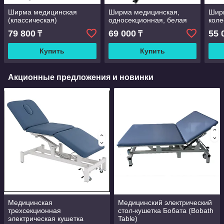
Ширма медицинская
Ширма медицинская,
Ширм
(классическая)
односекционная, белая
коле
79 800
69 000
55 
₸
₸
Купить
Купить
Акционные предложения и новинки
Медицинская
Медицинский электрический
трехсекционная
стол-кушетка Бобата (Bobath
электрическая кушетка
Table)