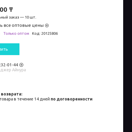
00 ₸
ный заказ — 10 шт.
ь все оптовые цены
и
Только оптом
Код:
20125806
пить
 232-01-44
джер Айнура
товара в течение 14 дней
по договоренности