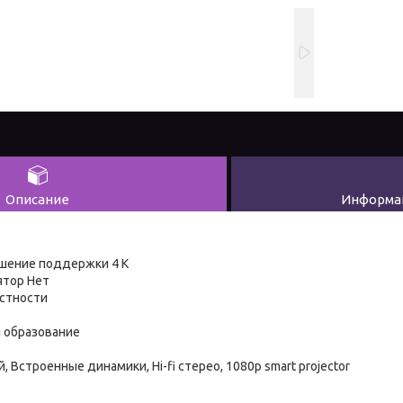
Описание
Информац
шение поддержки 4 К
ятор Нет
стности
 образование
 Встроенные динамики, Hi-fi стерео, 1080p smart projector