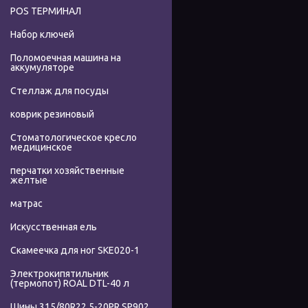
POS ТЕРМИНАЛ
Набор ключей
Поломоечная машина на
аккумуляторе
Стеллаж для посуды
коврик резиновый
Стоматологическое кресло
медицинское
перчатки хозяйственные
желтые
матрас
Искусственная ель
Скамеечка для ног SKE020-1
Электрокипятильник
(термопот) ROAL DTL-40 л
Шины 315/80R22.5-20PR SP902