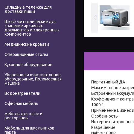
Складные тележка для
доставки пищи
Шкаф металлические для
хранение архивных
документов и электронных
компонентов
Медицинские кровати
Операционные столы
Кухонное оборудование
Уборочное и очистительное
оборудование, Поломоечная
Портативный ДА
машина
Максимальное разре
Встроенный аккумул
Водонагреватели
Коэффициент контра
Офисная мебель
1000:1
Применение Бизнес и
мебель для кафе и
Особенность
ресторанов
Интернет встроенный,
Разрешение
Мебель для школьников
парта
Native 1080P