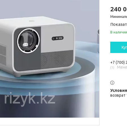
240 0
Минималь
Показат
В наличи
Ку
+7 (700)
Мене
1
возврат 