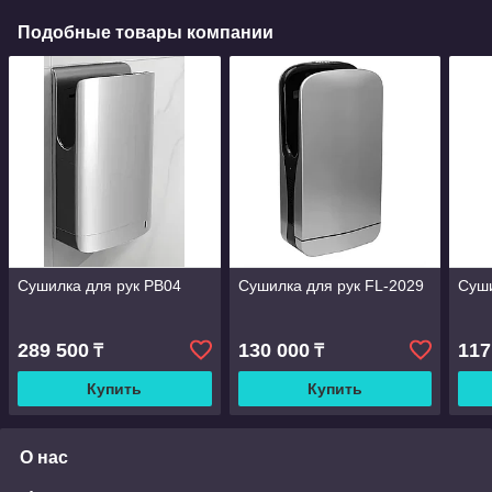
Подобные товары компании
Сушилка для рук PB04
Сушилка для рук FL-2029
Суши
289 500
130 000
117
₸
₸
Купить
Купить
О нас