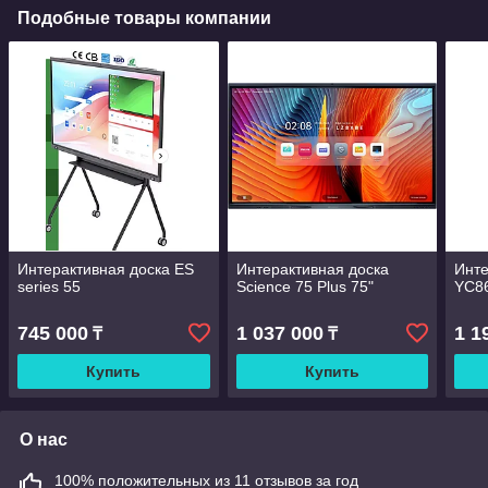
Подобные товары компании
Интерактивная доска ES
Интерактивная доска
Инте
series 55
Science 75 Plus 75"
YC8
745 000
1 037 000
1 1
₸
₸
Купить
Купить
О нас
100% положительных из 11 отзывов за год