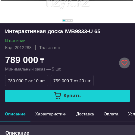
Интерактивная доска IWB9833-U 65
В наличии
Код: 2012288
Только опт
789 000
₸
Минимальный заказ — 5 шт.
780 000 ₸
от 10 шт.
759 000 ₸
от 20 шт.
Купить
Описание
Характеристики
Доставка
Оплата
Усл
Описание