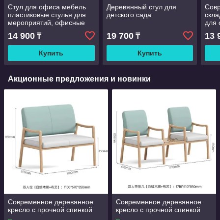
Стул для офиса мебель
Деревянный стул для
Сов
пластиковые стулья для
детского сада
скла
мероприятий, офисные
для 
стулья для конференц
рест
14 900
19 700
13 
₸
₸
зала
боль
испо
Купить
Купить
плас
Акционные предложения и новинки
Современное деревянное
Современное деревянное
кресло с прочной спинкой
кресло с прочной спинкой