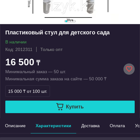
Пластиковый стул для детского сада
В наличии
Код: 2012311
Только опт
16 500
₸
Минимальный заказ — 50 шт.
Минимальная сумма заказа на сайте — 50 000 ₸
15 000 ₸
от 100 шт.
Купить
Описание
Характеристики
Доставка
Оплата
Ус