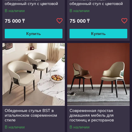
обеденный стул с цветовой
обеденный стул с цветовой
гаммой в тон для отелей,
гаммой в тон для отелей,
В наличии
В наличии
ресторанов, кафе
ресторанов, кафе
75 000
75 000
₸
₸
Купить
Купить
Обеденные стулья BST в
Современная простая
итальянском современном
домашняя мебель для
стиле
гостиниц и ресторанов
В наличии
В наличии