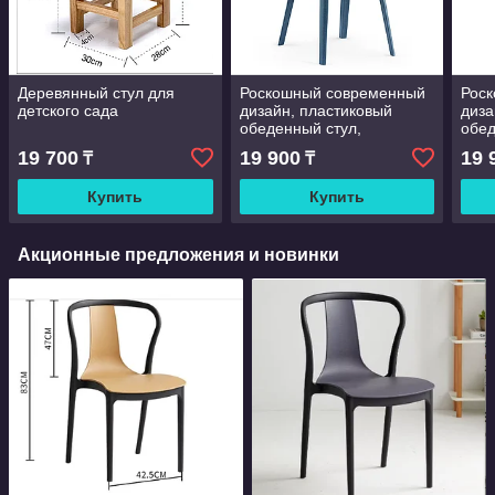
Деревянный стул для
Роскошный современный
Рос
детского сада
дизайн, пластиковый
диза
обеденный стул,
обед
сложенный пластиковый
сло
19 700
19 900
19 
₸
₸
стул для ресторана, кафе
стул
столовая, кухня
стол
Купить
Купить
Акционные предложения и новинки