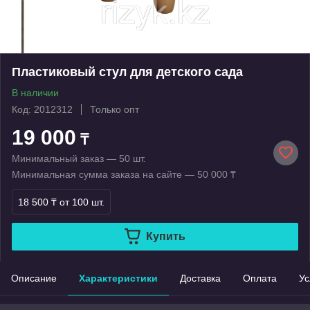
Пластиковый стул для детского сада
В наличии
Код: 2012312
Только опт
19 000
₸
Минимальный заказ — 50 шт.
Минимальная сумма заказа на сайте — 50 000 ₸
18 500 ₸
от 100 шт.
Купить
Описание
Характеристики
Доставка
Оплата
Ус