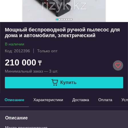
Мощный беспроводной ручной пылесос для
дома и автомобиля, электрический
В наличии
Код: 2012396
Только опт
210 000
₸
Минимальный заказ — 3 шт.
Купить
Описание
Характеристики
Доставка
Оплата
Усл
Описание
Место происхождения