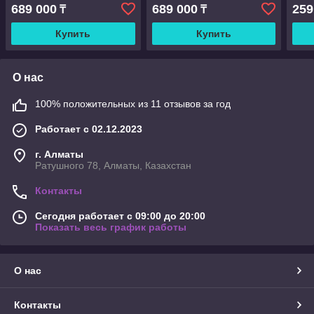
мощное всасывание,
мощное всасывание,
убор
689 000
689 000
259
₸
₸
множество насадок
множество насадок
Купить
Купить
О нас
100% положительных из 11 отзывов за год
Работает с 02.12.2023
г. Алматы
Ратушного 78, Алматы, Казахстан
Контакты
Сегодня работает с 09:00 до 20:00
Показать весь график работы
О нас
Контакты