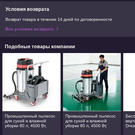
Условия возврата
Возврат товара в течение 14 дней по договоренности
Все условия возврата
Подобные товары компании
Промышленный пылесос
Промышленный пылесос
Бес
для сухой и влажной
для сухой и влажной
верт
уборки 80 л, 4500 Вт,
уборки 80 л, 4500 Вт,
Drea
новый, для дома/гаража,
новый, для дома/гаража,
для 