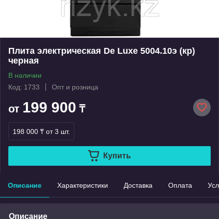
Плита электрическая De Luxe 5004.10э (кр)
черная
В наличии
Код: 1733
Опт и розница
199 900
от
₸
198 000 ₸
от 3 шт.
Купить
Описание
Характеристики
Доставка
Оплата
Усл
Описание