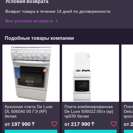
Условия возврата
Возврат товара в течение 14 дней по договоренности
Все условия возврата
Подобные товары компании
Кухонная плита De Luxe
Плита комбинированная
Плит
DL 506040.00 ГЭ (КР)
De Luxe 506022.05гэ (кр)
Delu
белая
чр030 белая
крас
197 990
217 990
от
₸
от
₸
от