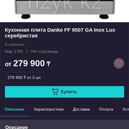
Кухонная плита Danke FF 9507 GA Inox Lux
серебристая
В наличии
Код: 1761
Опт и розница
279 900
от
₸
278 900 ₸
от 3 шт.
Купить
Описание
Характеристики
Доставка
Оплата
Усл
Описание