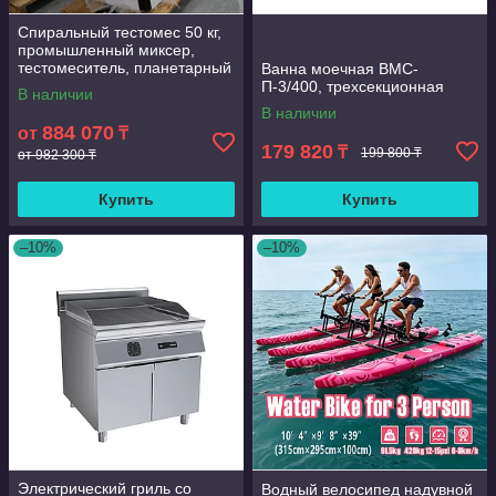
Спиральный тестомес 50 кг,
промышленный миксер,
тестомеситель, планетарный
Ванна моечная ВМС-
миксер
П-3/400, трехсекционная
В наличии
В наличии
884 070
от
₸
179 820
₸
199 800 ₸
от 982 300 ₸
Купить
Купить
–10%
–10%
Электрический гриль со
Водный велосипед надувной