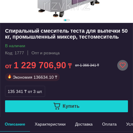
Спиральный смеситель теста для выпечки 50
кг, промышленный миксер, тестомеситель
В наличии
Код: 1777
Опт и розница
1 229 706,90
от
₸
от 1 366 341 ₸
Экономия
136634.10 ₸
135 341 ₸
от 3 шт.
Купить
Описание
Характеристики
Доставка
Оплата
Усл