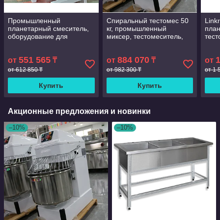
Промышленный
Спиральный тестомес 50
Link
планетарный смеситель,
кг, промышленный
пла
оборудование для
миксер, тестомеситель,
тест
выпечки, хлебные
планетарный миксер
Элек
спиральные смесители
спир
551 565
884 070
30л
от
₸
от
₸
хле
от
рест
от 612 850 ₸
от 982 300 ₸
от 1 
Купить
Купить
Акционные предложения и новинки
–10%
–10%