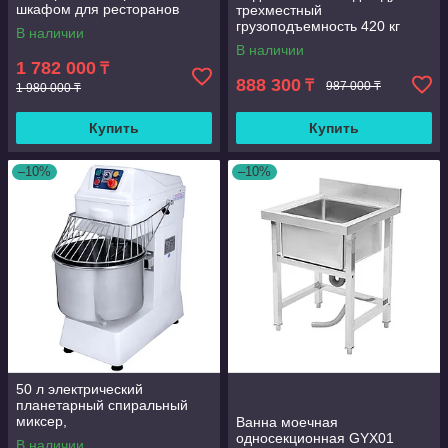
шкафом для ресторанов
трехместный
грузоподъемность 420 кг
В наличии
скорость 6-8 км/ч морской
В наличии
1 782 000
₸
888 300
₸
987 000 ₸
1 980 000 ₸
Купить
Купить
–10%
–10%
50 л электрический
планетарный спиральный
миксер,
Ванна моечная
многофункциональный
односекционная GYX01
В наличии