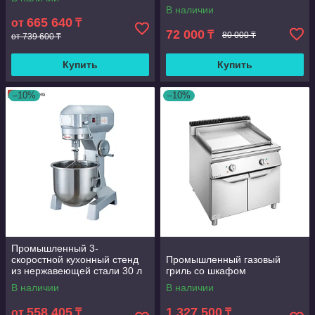
миксер для теста и еды для
В наличии
пекарни
665 640
от
₸
72 000
₸
80 000 ₸
от 739 600 ₸
Купить
Купить
–10%
–10%
Промышленный 3-
скоростной кухонный стенд
Промышленный газовый
из нержавеющей стали 30 л
гриль со шкафом
В наличии
В наличии
558 405
1 327 500
от
₸
₸