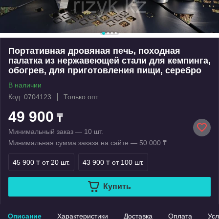
Портативная дровяная печь, походная
палатка из нержавеющей стали для кемпинга,
обогрев, для приготовления пищи, серебро
В наличии
Код: 0704123
Только опт
49 900
₸
Минимальный заказ — 10 шт.
Минимальная сумма заказа на сайте — 50 000 ₸
45 900 ₸
от 20 шт.
43 900 ₸
от 100 шт.
Купить
Описание
Характеристики
Доставка
Оплата
Усл