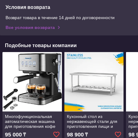
Условия возврата
Возврат товара в течение 14 дней по договоренности
Все условия возврата
Подобные товары компании
Многофункциональная
Кухонный стол из
Кухо
автоматическая машина
нержавеющей стали для
нер
для приготовления кофе
приготовления пищи и
приг
из нержавеющей стали,
использования в
испо
95 000
98 900
98 
₸
₸
электрическая машина
ресторане
рест