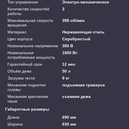
Тип управления
Электро-механическое
Количество скоростей
3
работы
Максимальная скорость
398 об/мин
вращения
Материал
Нержавеющая сталь
Цвет корпуса
Серебристый
Номинальное напряжение
380 В
Номинальная
1800 Вт
потребляемая мощность
Гарантийный срок
12 мес
Объём дежи
50 л
Загрузка теста
9 кг
Механизм поднятия
подъемная траверса
головы
Механизм крепления
съемная дежа
чаши
Габаритные размеры
Длина
690 мм
Ширина
630 мм