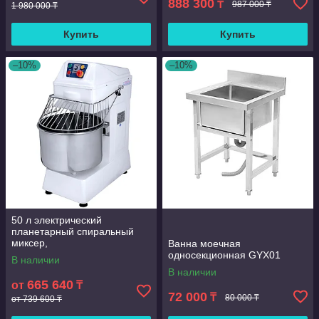
888 300
₸
987 000 ₸
1 980 000 ₸
Купить
Купить
–10%
–10%
50 л электрический
планетарный спиральный
миксер,
Ванна моечная
многофункциональный
односекционная GYX01
В наличии
миксер для теста и еды для
В наличии
пекарни
665 640
от
₸
72 000
₸
80 000 ₸
от 739 600 ₸