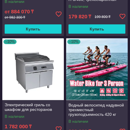
В наличии
В наличии
884 070
от
₸
179 820
₸
199 800 ₸
от 982 300 ₸
Купить
Купить
–10%
–10%
Электрический гриль со
Водный велосипед надувной
шкафом для ресторанов
трехместный
грузоподъемность 420 кг
В наличии
скорость 6-8 км/ч морской
В наличии
1 782 000
₸