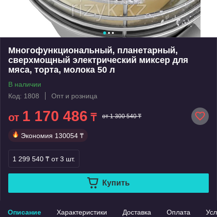
Многофункциональный, планетарный,
сверхмощный электрический миксер для
мяса, торта, молока 50 л
В наличии
Код: 1808
Опт и розница
1 170 486
от
₸
от 1 300 540 ₸
Экономия
130054 ₸
1 299 540 ₸
от 3 шт.
Купить
Описание
Характеристики
Доставка
Оплата
Усл