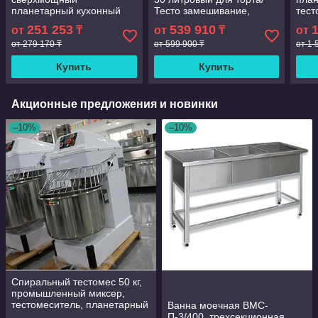
планетарный кухонный
Тесто замешивание,
тест
промышленный пищевой
пищевой смеситель,
Элек
251 253
539 910
от
₸
от
₸
от
миксер на 10 л
миксер
спир
от 279 170 ₸
от 599 900 ₸
хле
от 1 
рест
Купить
Купить
Акционные предложения и новинки
–10%
–10%
Спиральный тестомес 50 кг,
промышленный миксер,
тестомеситель, планетарный
Ванна моечная ВМС-
миксер
П-3/400, трехсекционная