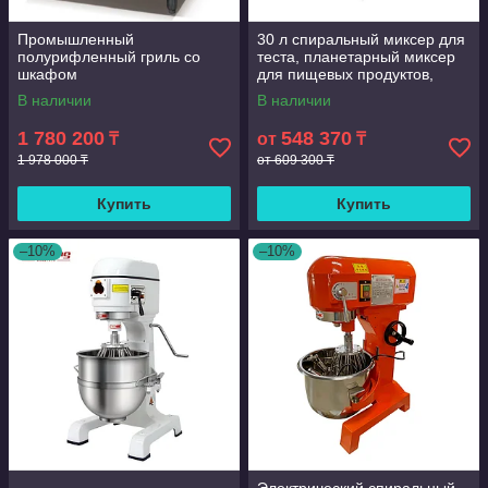
Промышленный
30 л спиральный миксер для
полурифленный гриль со
теста, планетарный миксер
шкафом
для пищевых продуктов,
электрический миксер,
В наличии
В наличии
блендер для пищевых
продуктов
1 780 200
548 370
₸
от
₸
1 978 000 ₸
от 609 300 ₸
Купить
Купить
–10%
–10%