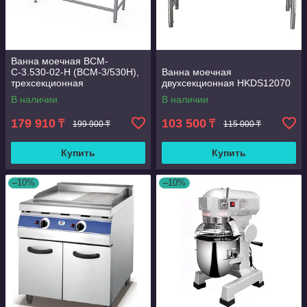
Ванна моечная ВСМ-
С-3.530-02-Н (ВСМ-3/530Н),
Ванна моечная
трехсекционная
двухсекционная HKDS12070
В наличии
В наличии
179 910
103 500
₸
₸
199 900 ₸
115 000 ₸
Купить
Купить
–10%
–10%