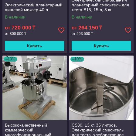
Электрический спиральный
Электрический планетарный
планетарный смеситель для
пищевой миксер 40 л
теста B15, 15 л, 3 кг
В наличии
В наличии
720 000
264 150
от
₸
от
₸
от 800 000 ₸
от 293 500 ₸
Купить
Купить
–10%
–10%
Высококачественный
CS30, 13 кг, 35 литров,
коммерческий
Электрический смеситель
многофункциональный
для теста, хлебопекарное