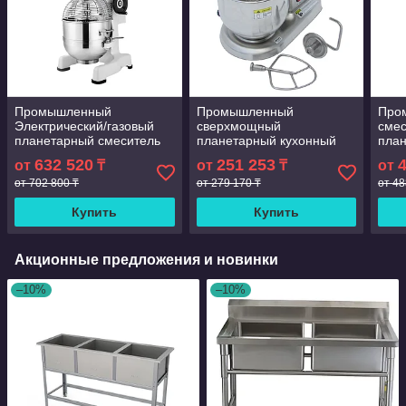
Промышленный
Промышленный
Про
Электрический/газовый
сверхмощный
смес
планетарный смеситель
планетарный кухонный
пла
для пищевых продуктов,
промышленный пищевой
микс
632 520
251 253
от
₸
от
₸
от
30 л
миксер на 10 л
от 702 800 ₸
от 279 170 ₸
от 48
Купить
Купить
Акционные предложения и новинки
–10%
–10%