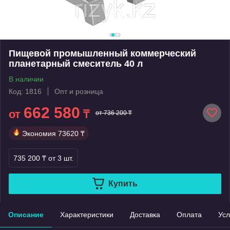
Пищевой промышленный коммерческий
планетарный смеситель 40 л
В наличии
Код: 1816
Опт и розница
662 580
от
₸
от 736 200 ₸
Экономия
73620 ₸
735 200 ₸
от 3 шт.
Купить
Описание
Характеристики
Доставка
Оплата
Усл