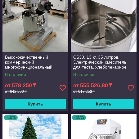
Высококачественный
CS30, 13 кг, 35 литров,
коммерческий
Электрический смеситель
многофункциональный
для теста, хлебопекарное
кухонный планетарный тесто
оборудование, смеситель
В наличии
В наличии
смеситель 30 л
для замешивания
578 250
555 526,80
от
₸
от
₸
от 642 500 ₸
от 617 252 ₸
Купить
Купить
–10%
–10%