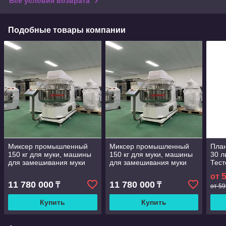
Все условия возврата
Подобные товары компании
Миксер промышленный
Миксер промышленный
План
150 кг для муки, машины
150 кг для муки, машины
30 л
для замешивания муки
для замешивания муки
Тест
для хлебопекарный
для хлебопекарный
пище
от
мик
11 780 000
11 780 000
₸
₸
от 59
Купить
Купить