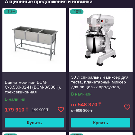
Акционные предложения и новинки
–10%
–10%
30 л спиральный миксер для
теста, планетарный миксер
Ванна моечная ВСМ-
для пищевых продуктов,
С-3.530-02-Н (ВСМ-3/530Н),
электрический миксер,
трехсекционная
В наличии
блендер для пищевых
В наличии
продуктов
548 370
от
₸
179 910
₸
199 900 ₸
от 609 300 ₸
Купить
Купить