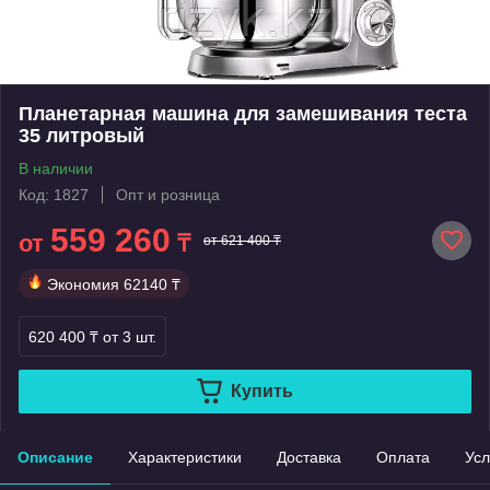
Планетарная машина для замешивания теста
35 литровый
В наличии
Код: 1827
Опт и розница
559 260
от
₸
от 621 400 ₸
Экономия
62140 ₸
620 400 ₸
от 3 шт.
Купить
Описание
Характеристики
Доставка
Оплата
Усл