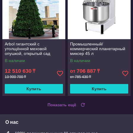
Arbol гигантский с
Промышленный/
утолщённой меховой
коммерческий планетарный
опушкой, открытый сад
миксер 45 л
торговый центр украшения
В наличии
В наличии
12 метровая гигантские
Искусственная
12 510 630
706 887
₸
от
₸
13 900 700 ₸
от 785 430 ₸
Купить
Купить
Показать ещё
О нас