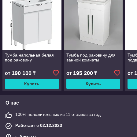
Тумба напольная белая
Тумба под раковину для
Тум
под раковину
ванной комнаты
подв
190 100
195 200
от
₸
от
₸
от
Купить
Купить
О нас
100% положительных из 11 отзывов за год
Работает с 02.12.2023
г. Алматы