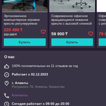
Эргономичное
Современное офисное
Офи
компьютерное игровое
вращающееся кожаное
совр
кресло регулируемое
кресло с высокой спинкой
с ре
и регулируемым
спин
220 495
₸
подголовником дышащее
пово
59 900
79 
₸
232 100 ₸
кресло для домашнего
крес
офиса
Купить
Купить
О нас
100% положительных из 11 отзывов за год
Работает с 02.12.2023
г. Алматы
Ратушного 78, Алматы, Казахстан
Контакты
Сегодня работает с 09:00 до 20:00