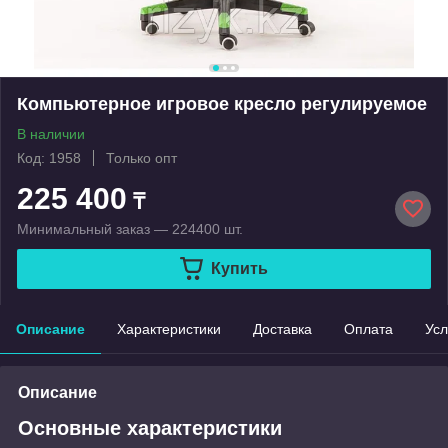
Компьютерное игровое кресло регулируемое
В наличии
Код: 1958
Только опт
225 400
₸
Минимальный заказ — 224400 шт.
Купить
Описание
Характеристики
Доставка
Оплата
Усл
Описание
Основные характеристики