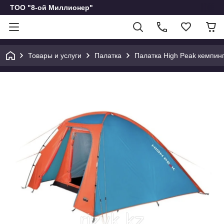
ТОО "8-ой Миллионер"
Товары и услуги
Палатка
Палатка High Peak кемпин