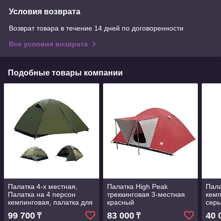
Условия возврата
Возврат товара в течение 14 дней по договоренности
Все условия возврата
Подобные товары компании
Палатка 4-х местная,
Палатка High Peak
Пала
Палатка на 4 персон
треккинговая 3-местная
кемп
кемпинговая, палатка для
красный
сер
пикника, Двухслойная
99 700
83 000
40 
₸
₸
двухдверная