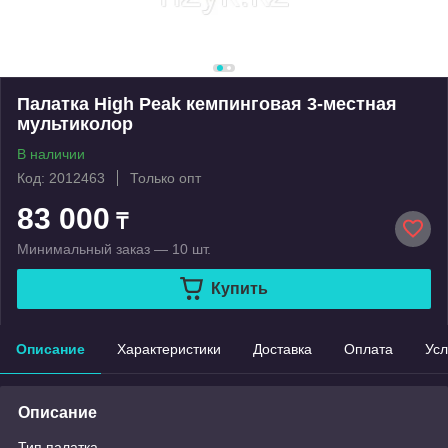
Палатка High Peak кемпинговая 3-местная
мультиколор
В наличии
Код: 2012463
Только опт
83 000
₸
Минимальный заказ — 10 шт.
Купить
Описание
Характеристики
Доставка
Оплата
Усл
Описание
Тип палатка