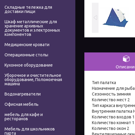
Складные тележка для
доставки пищи
Шкаф металлические для
хранение архивных
документов и электронных
компонентов
Медицинские кровати
Операционные столы
Кухонное оборудование
Описани
Уборочное и очистительное
оборудование, Поломоечная
Тип палатка
машина
Назначение для рыб
Сезонность зимняя
Водонагреватели
Количество мест 2
Офисная мебель
Тип каркаса внутрен
Внутренняя палатка 
мебель для кафе и
Количество входов 1
ресторанов
Количество комнат 1
Количество окон 2
Мебель для школьников
парта
Вентиляционные окн