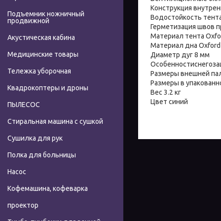
Конструкция внутре
Подъемник ножничный
Водостойкость тента 
продвижной
Герметизация швов 
Материал тента Oxfo
Акустическая кабина
Материал дна Oxford
Медицинские товары
Диаметр дуг 8 мм
Особенностиснегоза
Тележка уборочная
Размеры внешней пал
Размеры в упакованн
Квадрокоптеры и дроны
Вес 3.2 кг
Цвет синий
ПЫЛЕСОС
Стиральная машина с сушкой
Сушилка для рук
Полка для больницы
Насос
Кофемашина, кофеварка
проектор