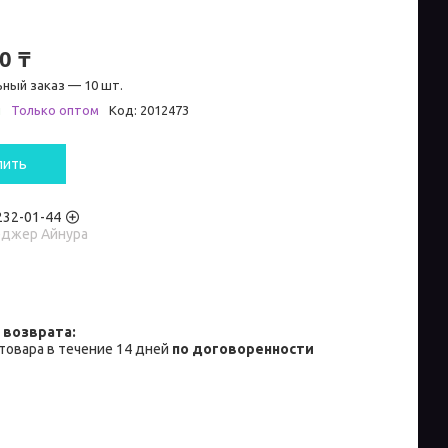
0 ₸
ный заказ — 10 шт.
и
Только оптом
Код:
2012473
пить
 232-01-44
джер Айнура
товара в течение 14 дней
по договоренности