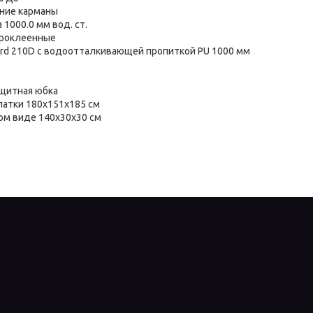
нние карманы
1000.0 мм вод. ст.
проклеенные
rd 210D с водоотталкивающей пропиткой PU 1000 мм
щитная юбка
атки 180х151х185 см
ом виде 140х30х30 см