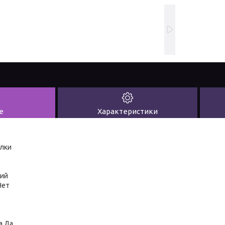
е
Характеристики
алки
ний
Нет
а Да