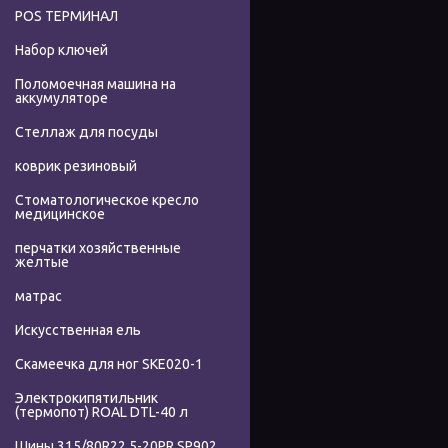
POS ТЕРМИНАЛ
Набор ключей
Поломоечная машина на
аккумуляторе
Стеллаж для посуды
коврик резиновый
Стоматологическое кресло
медицинское
перчатки хозяйственные
желтые
матрас
Искусственная ель
Скамеечка для ног SKE020-1
Электрокипятильник
(термопот) ROAL DTL-40 л
Шины 315/80R22.5-20PR SP902