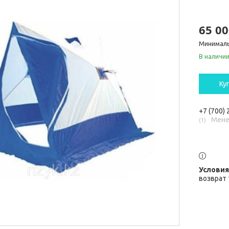
65 00
Минималь
В наличи
Ку
+7 (700)
Мене
1
возврат 