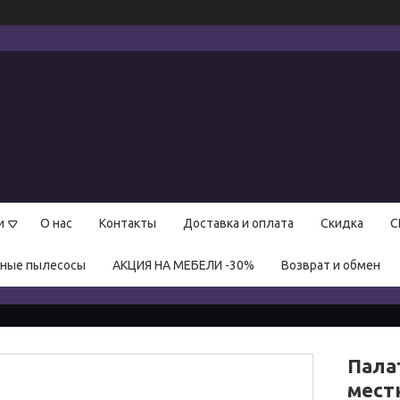
и
О нас
Контакты
Доставка и оплата
Скидка
С
нные пылесосы
АКЦИЯ НА МЕБЕЛИ -30%
Возврат и обмен
Пала
мест