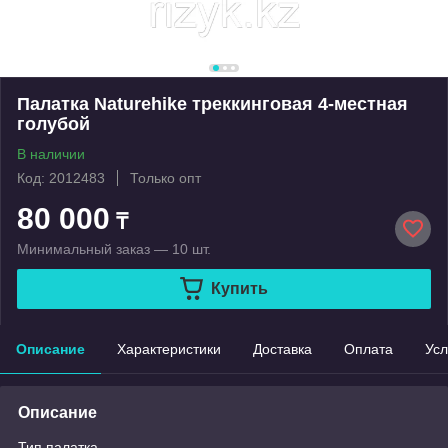
Палатка Naturehike треккинговая 4-местная
голубой
В наличии
Код: 2012483
Только опт
80 000
₸
Минимальный заказ — 10 шт.
Купить
Описание
Характеристики
Доставка
Оплата
Усл
Описание
Тип палатка