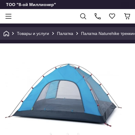
ТОО "8-ой Миллионер"
Товары и услуги
Палатка
Палатка Naturehike трекки