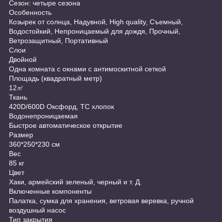
Сезон: четыре сезона
Особенность
Козырек от солнца, Надувной, High quality, Съемный,
Водостойкий, Непроницаемый для дождя, Прочный,
Ветрозащитный, Портативный
Слои
Двойной
Одна комната с окнами с антимоскитной сеткой
Площадь (квадратный метр)
12㎡
Ткань
420D/600D Оксфорд, TC хлопок
Водонепроницаемая
Быстрое автоматическое открытие
Размер
360*250*230 см
Вес
85 кг
Цвет
Хаки, армейский зеленый, черный и т. Д.
Включенные компоненты
Палатка, сумка для хранения, ветровая веревка, ручной
воздушный насос
Тип закрытия