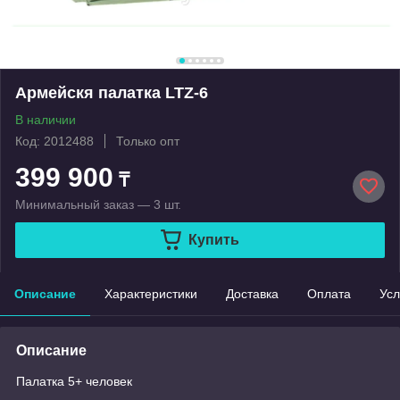
Армейскя палатка LTZ-6
В наличии
Код: 2012488
Только опт
399 900
₸
Минимальный заказ — 3 шт.
Купить
Описание
Характеристики
Доставка
Оплата
Усл
Описание
Палатка 5+ человек