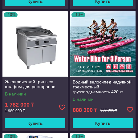
Купить
Купить
–10%
–10%
Электрический гриль со
Водный велосипед надувной
шкафом для ресторанов
трехместный
грузоподъемность 420 кг
В наличии
скорость 6-8 км/ч морской
В наличии
1 782 000
₸
888 300
₸
987 000 ₸
1 980 000 ₸
Купить
Купить
–10%
–10%