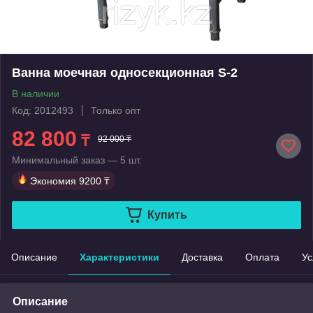
Ванна моечная односекционная S-2
В наличии
Код: 2012493
Только опт
82 800
₸
92 000 ₸
Минимальный заказ — 5 шт.
Экономия
9200 ₸
Купить
Описание
Характеристики
Доставка
Оплата
Ус
Описание