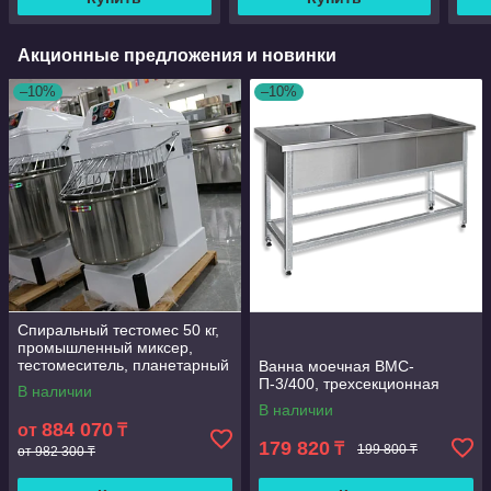
Акционные предложения и новинки
–10%
–10%
Спиральный тестомес 50 кг,
промышленный миксер,
тестомеситель, планетарный
Ванна моечная ВМС-
миксер
П-3/400, трехсекционная
В наличии
В наличии
884 070
от
₸
179 820
₸
199 800 ₸
от 982 300 ₸