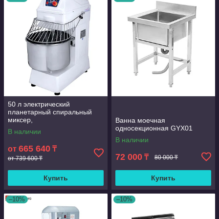
50 л электрический
планетарный спиральный
миксер,
Ванна моечная
многофункциональный
односекционная GYX01
В наличии
миксер для теста и еды для
В наличии
пекарни
665 640
от
₸
72 000
₸
80 000 ₸
от 739 600 ₸
Купить
Купить
–10%
–10%