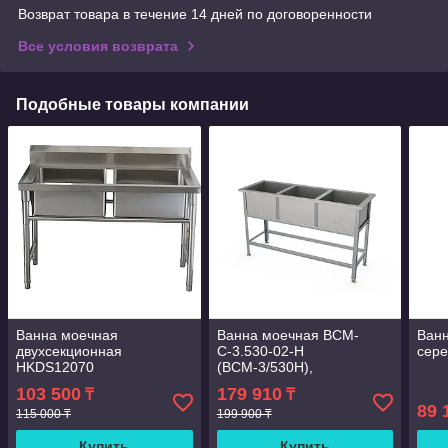
Возврат товара в течение 14 дней по договоренности
Все условия возврата
Подобные товары компании
Ванна моечная
Ванна моечная ВСМ-
Ванн
двухсекционная
С-3.530-02-Н
сере
HKDS12070
(ВСМ-3/530Н),
трехсекционная
103 500
179 910
₸
₸
89 
115 000 ₸
199 900 ₸
Купить
Купить