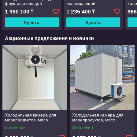
фруктов и овощей
охлаждающей
хол
поверхностью для
рест
1 980 100
1 235 400
966
₸
₸
сохранения свежести
овощей
Купить
Купить
Акционные предложения и новинки
Холодильная камера для
Холодильная камера для
морепродуктов, мясо
морепродуктов, мясо
В наличии
В наличии