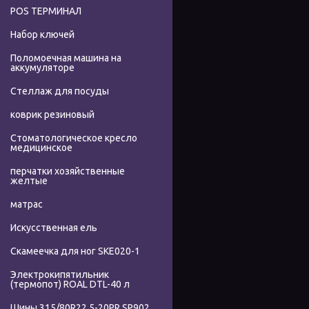
POS ТЕРМИНАЛ
Набор ключей
Поломоечная машина на
аккумуляторе
Стеллаж для посуды
коврик резиновый
Стоматологическое кресло
медицинское
перчатки хозяйственные
желтые
матрас
Искусственная ель
Скамеечка для ног SKE020-1
Электрокипятильник
(термопот) ROAL DTL-40 л
Шины 315/80R22.5-20PR SP902