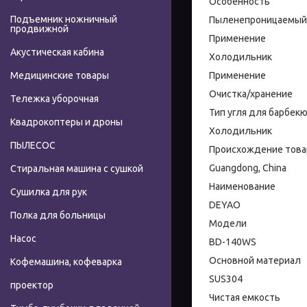
Особенность
Подъемник ножничный
Пыленепроницаемый, 
продвижной
Применение
Акустическая кабина
Холодильник
Применение
Медицинские товары
Очистка/хранение
Тележка уборочная
Тип угля для барбек
Квадрокоптеры и дроны
Холодильник
ПЫЛЕСОС
Происхождение това
Guangdong, China
Стиральная машина с сушкой
Наименование
Сушилка для рук
DEYAO
Полка для больницы
Модели
Насос
BD-140WS
Основной материал
Кофемашина, кофеварка
SUS304
проектор
Чистая емкость