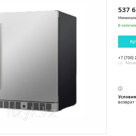
537 6
Минималь
В наличи
Ку
+7 (700)
Мене
1
возврат 