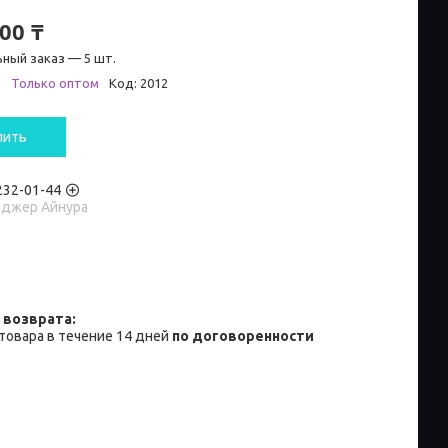
00 ₸
ный заказ — 5 шт.
и
Только оптом
Код:
2012
пить
 232-01-44
джер Айнура
товара в течение 14 дней
по договоренности