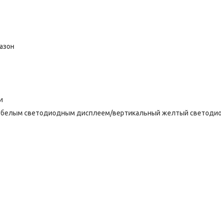
азон
и
с белым светодиодным дисплеем/вертикальный желтый светоди