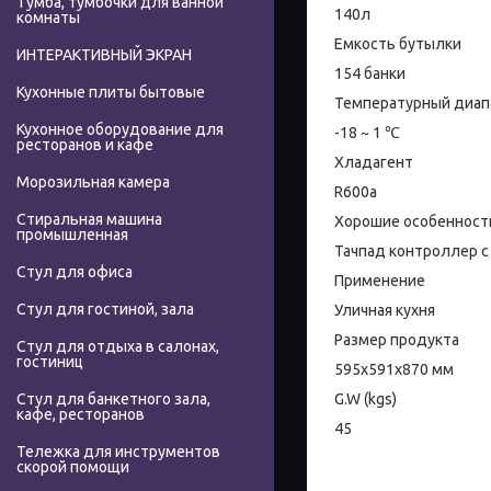
Тумба, тумбочки для ванной
140л
комнаты
Емкость бутылки
ИНТЕРАКТИВНЫЙ ЭКРАН
154 банки
Кухонные плиты бытовые
Температурный диап
Кухонное оборудование для
-18 ~ 1 ℃
ресторанов и кафе
Хладагент
Морозильная камера
R600a
Стиральная машина
Хорошие особенност
промышленная
Тачпад контроллер 
Стул для офиса
Применение
Стул для гостиной, зала
Уличная кухня
Размер продукта
Стул для отдыха в салонах,
гостиниц
595x591x870 мм
G.W (kgs)
Стул для банкетного зала,
кафе, ресторанов
45
Тележка для инструментов
скорой помощи