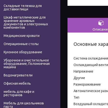
Складные тележка для
доставки пищи
Шкаф металлические для
хранение архивных
документов и электронных
компонентов
Описани
Медицинские кровати
Основные хар
Операционные столы
Кухонное оборудование
Система охлаждения
Уборочное и очистительное
оборудование, Поломоечная
Охлаждающий венти
машина
Напряжение
Водонагреватели
Другие
Офисная мебель
Размораживание
Автоматическое раз
мебель для кафе и
ресторанов
Тип
Мебель для школьников
Воздушный охладит
парта