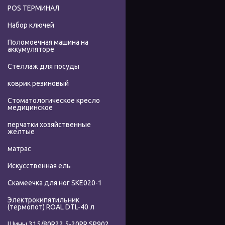
POS ТЕРМИНАЛ
Набор ключей
Поломоечная машина на
аккумуляторе
Стеллаж для посуды
коврик резиновый
Стоматологическое кресло
медицинское
перчатки хозяйственные
желтые
матрас
Искусственная ель
Скамеечка для ног SKE020-1
Электрокипятильник
(термопот) ROAL DTL-40 л
Шины 315/80R22.5-20PR SP902