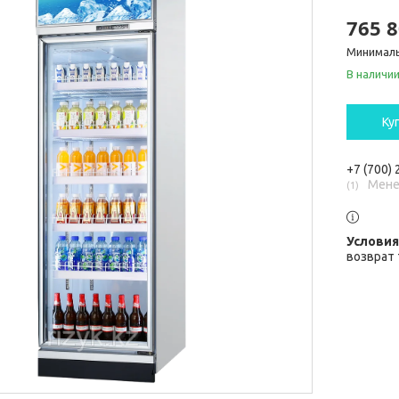
765 8
Минималь
В наличи
Ку
+7 (700)
Мене
1
возврат 