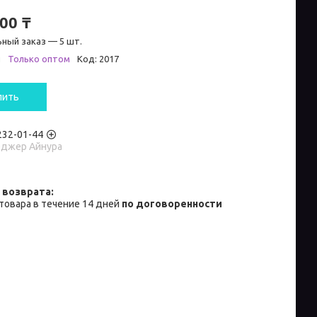
00 ₸
ный заказ — 5 шт.
и
Только оптом
Код:
2017
пить
 232-01-44
джер Айнура
товара в течение 14 дней
по договоренности