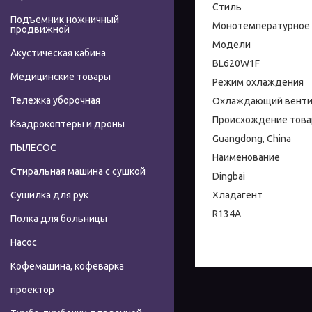
Стиль
Подъемник ножничный
Монотемпературное
продвижной
Модели
Акустическая кабина
BL620W1F
Медицинские товары
Режим охлаждения
Тележка уборочная
Охлаждающий венти
Происхождение това
Квадрокоптеры и дроны
Guangdong, China
ПЫЛЕСОС
Наименование
Стиральная машина с сушкой
Dingbai
Хладагент
Сушилка для рук
R134A
Полка для больницы
Насос
Кофемашина, кофеварка
проектор