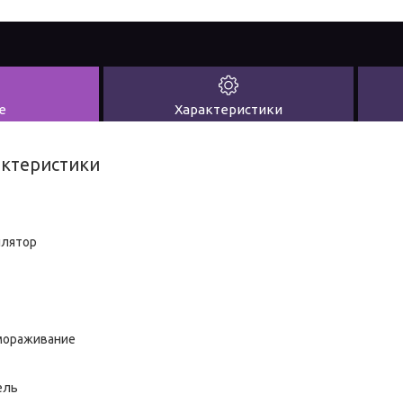
е
Характеристики
актеристики
лятор
мораживание
ель