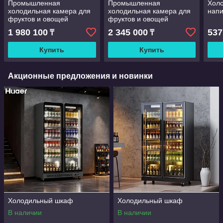
Промышленная
Промышленная
Хол
холодильная камера для
холодильная камера для
напи
фруктов и овощей
фруктов и овощей
1 980 100
2 345 000
537
₸
₸
Купить
Купить
Акционные предложения и новинки
Холодильный шкаф
Холодильный шкаф
В наличии
В наличии