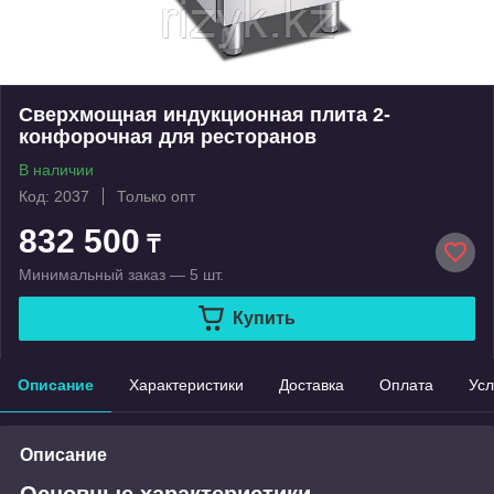
Сверхмощная индукционная плита 2-
конфорочная для ресторанов
В наличии
Код: 2037
Только опт
832 500
₸
Минимальный заказ — 5 шт.
Купить
Описание
Характеристики
Доставка
Оплата
Усл
Описание
Основные характеристики