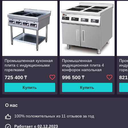
Промышленная кухонная
Промышленная
Про
плита с индукционными
индукционная плита 4
инду
горелками
конфорок напольная
горе
725 400
996 500
821
₸
₸
Купить
Купить
О нас
100% положительных из 11 отзывов за год
Работает с 02.12.2023