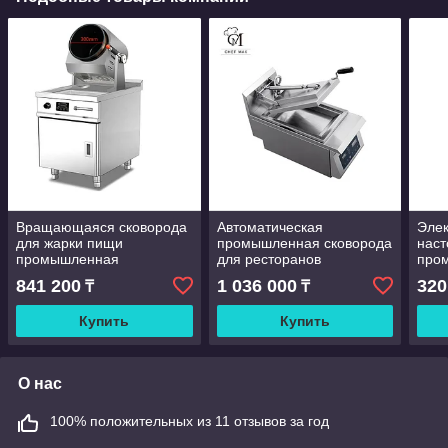
Вращающаяся сковорода
Автоматическая
Элек
для жарки пищи
промышленная сковорода
наст
промышленная
для ресторанов
про
841 200
1 036 000
320
₸
₸
Купить
Купить
О нас
100% положительных из 11 отзывов за год