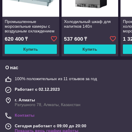
Промышленные
Холодильный шкаф для
Про
морозильные камеры с
напитков 140л
холо
воздушным охлаждением
мор
620 400
537 600
1 3
₸
₸
Купить
Купить
О нас
100% положительных из 11 отзывов за год
Работает с 02.12.2023
г. Алматы
Ратушного 78, Алматы, Казахстан
Контакты
Сегодня работает с 09:00 до 20:00
Показать весь график работы