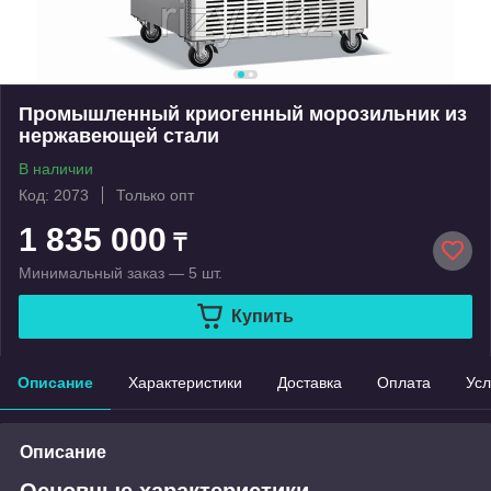
Промышленный криогенный морозильник из
нержавеющей стали
В наличии
Код: 2073
Только опт
1 835 000
₸
Минимальный заказ — 5 шт.
Купить
Описание
Характеристики
Доставка
Оплата
Усл
Описание
Основные характеристики